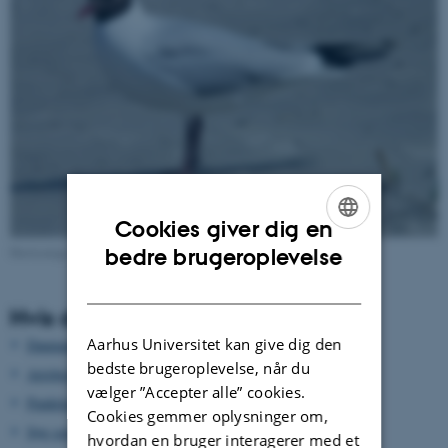
Cookies giver dig en
ENGLISH
Hættemåge Chroicocephalus ridibundus Foto: Pixabay
bedre brugeroplevelse
DANISH
Hvis du vil vide mere
Aarhus Universitet kan give dig den
Danmarks fugle og natur felthåndbogen
bedste brugeroplevelse, når du
Artsbeskrivelse (DOF)
vælger ”Accepter alle” cookies.
Punkttællingsprojektet (DOF)
Cookies gemmer oplysninger om,
Søg seneste observationer i DOFbasen
hvordan en bruger interagerer med et