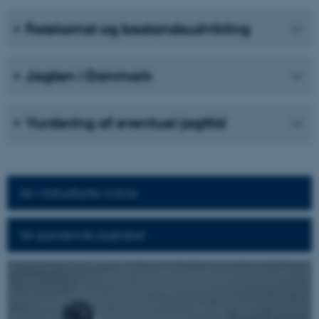
Forekomst og bestandsudvikling
Jagten i Danmark
Vurdering af eventuel jagttid
Se vildtudbytte online
Se gældende jagttabel