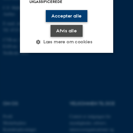
UKLASSIFICEREDE
C.F. Møllers Allé, bygning 1110,
Aarhus
Accepter alle
E-mail: dce@au.dk
Tlf: 8715 0000
Afvis alle
CVR-nr.:31119103
Læs mere om cookies
EAN-nr.: 5798000867000
Stedkode: 6621
Nødvendige
Statistiske
Marketing
Funktionelle
Uklassificerede
Nødvendige cookies hjælper
OM OS
VELKOMMEN TIL DCE
med at gøre hjemmesiden
brugbar ved at aktivere nogle
Profil
Centret er indgangen for
grundlæggende funktioner
Medarbejdere
myndigheder, erhverv,
som navigation mm.
Kontaktoplysninger
interesseorganisationer og