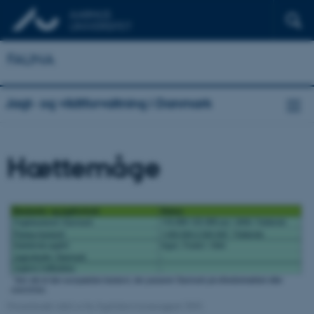
FAUNA
Jagt- og vildtforvaltning i Danmark
Hættemåge
Ovenstående tabel er fra Jagttidsrevisionsrapport 2010.