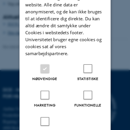
Søg arten på
https://arter.dk/
website. Alle dine data er
anonymiseret, og de kan ikke bruges
Aktuel beskyttelse og forvaltning
til at identificere dig direkte. Du kan
IUCN - redlist
altid ændre dit samtykke under
Cookies i webstedets footer.
Den danske rødliste
Universitetet bruger egne cookies og
cookies sat af vores
Revideret 13.11.2025
-
Else Vihlborg Staalsen
samarbejdspartnere.
NØDVENDIGE
STATISTISKE
DCE - NATIONALT CENTER
FOR MILJØ OG ENERGI
MARKETING
FUNKTIONELLE
Aarhus Universitet
Frederiksborgvej 399
Bygning 7411
4000 Roskilde