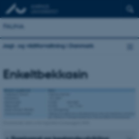
FAUNA
Jagt- og vildtforvaltning i Danmark
Enkeltbekkasin
Ovenstående tabel er fra Jagttidsrevisionsrapport 2018.
Forekomst og bestandsudvikling