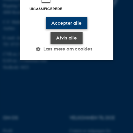
Bygning 7411
UKLASSIFICEREDE
4000 Roskilde
C.F. Møllers Allé, bygning 1110,
Accepter alle
Aarhus
E-mail: dce@au.dk
Afvis alle
Tlf: 8715 0000
Læs mere om cookies
CVR-nr.:31119103
EAN-nr.: 5798000867000
Stedkode: 6621
Nødvendige
Statistiske
Marketing
Funktionelle
Uklassificerede
Nødvendige cookies hjælper
med at gøre hjemmesiden
OM OS
VELKOMMEN TIL DCE
brugbar ved at aktivere nogle
grundlæggende funktioner
Profil
Centret er indgangen for