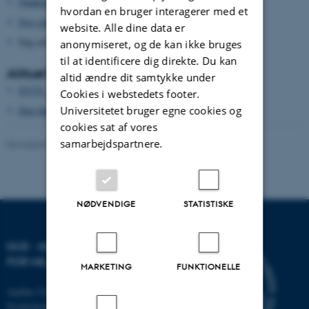
Punkttællingsprojektet (DOF)
hvordan en bruger interagerer med et
Søg seneste observationer i DOFbasen
website. Alle dine data er
Søg arten på
https://arter.dk/
anonymiseret, og de kan ikke bruges
til at identificere dig direkte. Du kan
Aktuel beskyttelse og forvaltning
altid ændre dit samtykke under
IUCN - redlist
Cookies i webstedets footer.
Universitetet bruger egne cookies og
Den danske rødliste
cookies sat af vores
samarbejdspartnere.
Revideret 13.11.2025
-
Else Vihlborg Staalsen
NØDVENDIGE
STATISTISKE
DCE - NATIONALT CENTER
FOR MILJØ OG ENERGI
MARKETING
FUNKTIONELLE
Aarhus Universitet
Frederiksborgvej 399