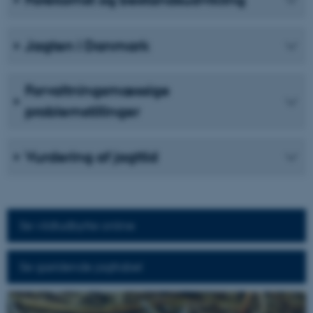
Jagten i Danmark
Forvaltningsmæssige
problemstillinger
Vurdering af jagttid
Se vildtudbytte online
Se gældende jagttabel