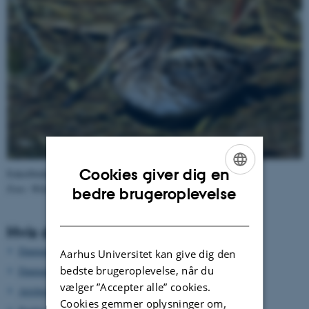
Cookies giver dig en
Enkeltbekkasin
Lymnocryptes minimus
ENGLISH
Foto: Wikimedia Commons/Dûrzan Cîrano ©
bedre brugeroplevelse
DANISH
Hvis du vil vide mere
Danmarks fugle og natur felthåndbogen
Aarhus Universitet kan give dig den
bedste brugeroplevelse, når du
Danmarks Jægerforbund
vælger ”Accepter alle” cookies.
Artsbeskrivelse (DOF)
Cookies gemmer oplysninger om,