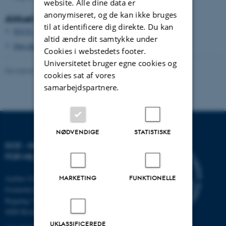
website. Alle dine data er
anonymiseret, og de kan ikke bruges
Aktuel beskyttelse og forvaltning
til at identificere dig direkte. Du kan
IUCN - redlist
altid ændre dit samtykke under
Den danske rødliste
Cookies i webstedets footer.
Universitetet bruger egne cookies og
Revideret 13.11.2025
-
Else Vihlborg Staalsen
cookies sat af vores
samarbejdspartnere.
NØDVENDIGE
STATISTISKE
DCE - NATIONALT CENTER
FOR MILJØ OG ENERGI
MARKETING
FUNKTIONELLE
Aarhus Universitet
Frederiksborgvej 399
Bygning 7411
4000 Roskilde
UKLASSIFICEREDE