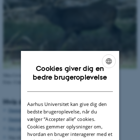
Cookies giver dig en
ENGLISH
Sika
Cervus nippon
bedre brugeroplevelse
Foto: Colourbox
DANISH
Hvis du vil vide mere
Aarhus Universitet kan give dig den
Danmarks fugle og natur felthåndbogen
bedste brugeroplevelse, når du
vælger ”Accepter alle” cookies.
Danmarks Jægerforbund
Cookies gemmer oplysninger om,
Søg seneste observationer i DOFbasen
hvordan en bruger interagerer med et
Søg arten på
https://arter.dk/