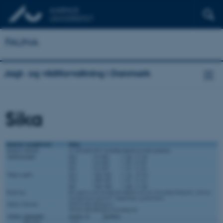
FAUNA
Jagt- og vildtforvaltning i Danmark
Sika