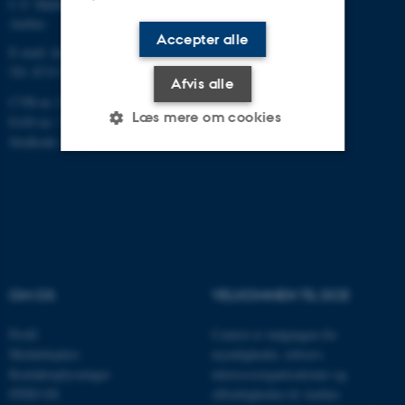
C.F. Møllers Allé, bygning 1110,
Aarhus
Accepter alle
E-mail: dce@au.dk
Tlf: 8715 0000
Afvis alle
CVR-nr.:31119103
Læs mere om cookies
EAN-nr.: 5798000867000
Stedkode: 6621
Nødvendige
Statistiske
Marketing
Funktionelle
Uklassificerede
OM OS
VELKOMMEN TIL DCE
Nødvendige cookies hjælper
med at gøre hjemmesiden
Profil
Centret er indgangen for
brugbar ved at aktivere nogle
Medarbejdere
myndigheder, erhverv,
grundlæggende funktioner
Kontaktoplysninger
interesseorganisationer og
som navigation mm.
FIND OS
offentligheden til Aarhus