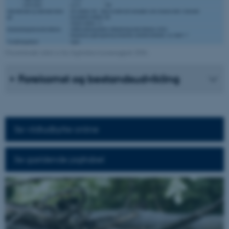
Ovenstående tabel er fra Jagttidsrevisionsrapport 2026.
Forekomst og bestandsudvikling
Se vildtudbytte online
Se gældende jagttabel