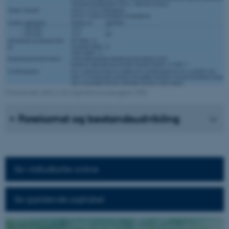
Ovenstående tabel er fra Jagttidsrevisionsrapport 2026.
Forekomst og bestandsudvikling
Se vildtudbytte online
Se gældende jagttabel