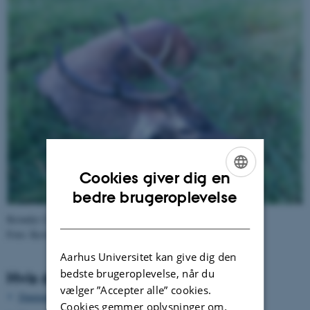
Cookies giver dig en
ENGLISH
bedre brugeroplevelse
DANISH
Krondyr
Cervus elaphus
Foto: Kevin Kuhlmann Clausen ©
Aarhus Universitet kan give dig den
bedste brugeroplevelse, når du
Hvis du vil vide mere
vælger ”Accepter alle” cookies.
Danmarks fugle og natur felthåndbogen
Cookies gemmer oplysninger om,