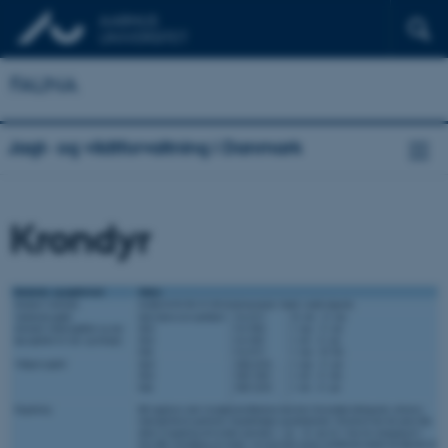
FAUNA
Jagt- og vildtforvaltning i Danmark
Krondyr