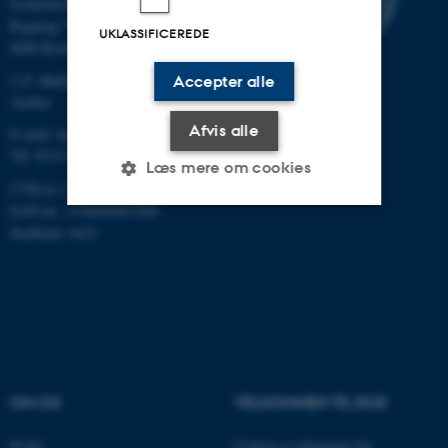
Frederiksborgvej 399
Bygning 7411
UKLASSIFICEREDE
4000 Roskilde
C.F. Møllers Allé, bygning 1110,
Accepter alle
Aarhus
Afvis alle
E-mail: dce@au.dk
Tlf: 8715 0000
Læs mere om cookies
CVR-nr.:31119103
EAN-nr.: 5798000867000
Stedkode: 6621
Nødvendige
Statistiske
Marketing
Funktionelle
Uklassificerede
Nødvendige cookies hjælper
med at gøre hjemmesiden
OM OS
VELKOMMEN TIL DCE
brugbar ved at aktivere nogle
grundlæggende funktioner
Profil
Centret er indgangen for