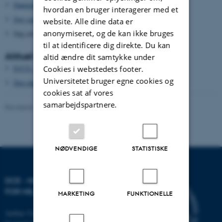
Danmarks Jægerforbund
hvordan en bruger interagerer med et
Søg seneste observationer i DOFbasen
website. Alle dine data er
anonymiseret, og de kan ikke bruges
Søg arten på
https://arter.dk/
til at identificere dig direkte. Du kan
Aktuel beskyttelse og forvaltning
altid ændre dit samtykke under
IUCN - redlist
Cookies i webstedets footer.
Universitetet bruger egne cookies og
Den danske rødliste
cookies sat af vores
samarbejdspartnere.
Revideret 13.11.2025
-
Else Vihlborg Staalsen
NØDVENDIGE
STATISTISKE
DCE - NATIONALT CENTER
FOR MILJØ OG ENERGI
MARKETING
FUNKTIONELLE
Aarhus Universitet